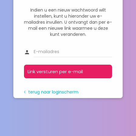
Indien u een nieuw wachtwoord wilt
instellen, kunt u hieronder uw e-
mailadres invullen. U ontvangt dan per e-
mail een nieuwe link waarmee u deze
kunt veranderen.
person
Link versturen per e-mail
terug naar loginscherm
arrow_back_ios