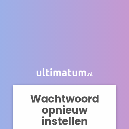
Wachtwoord
opnieuw
instellen